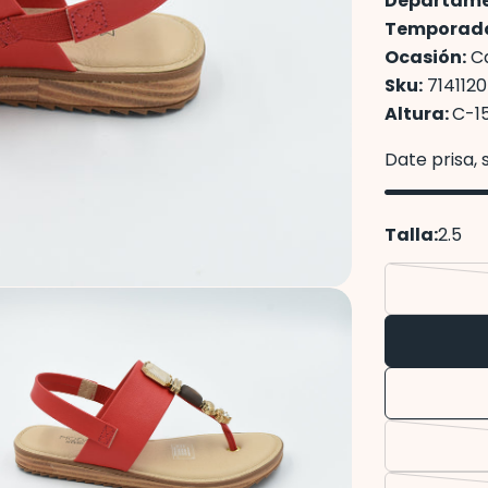
Departame
Temporad
Ocasión:
Ca
Sku:
7141120
Altura:
C-1
Date prisa,
Talla:
2.5
edios 2 en modal