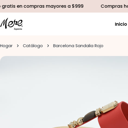
saltar
tis en compras mayores a $999
Compras hasta 1
al
contenido
Inicio
Hogar
Catálogo
Barcelona Sandalia Rojo
Saltar
a
información
del
producto