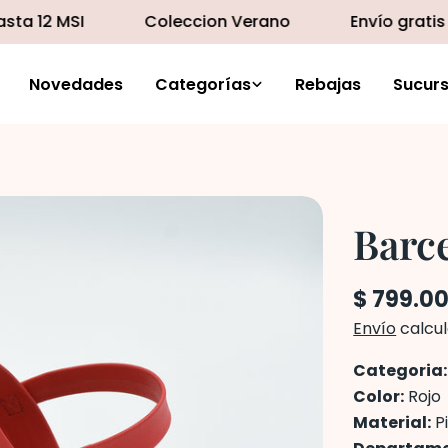
2 MSI
Coleccion Verano
Envío gratis en 
Novedades
Categorías
Rebajas
Sucurs
Barc
Precio
$ 799.0
regular
Envío
calcul
Categoria
Color:
Rojo
Material:
Pi