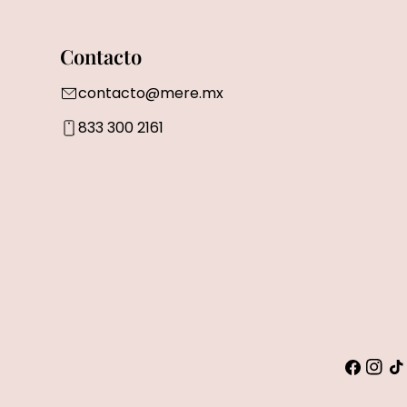
Contacto
contacto@mere.mx
833 300 2161
Faceboo
Insta
Tik
To