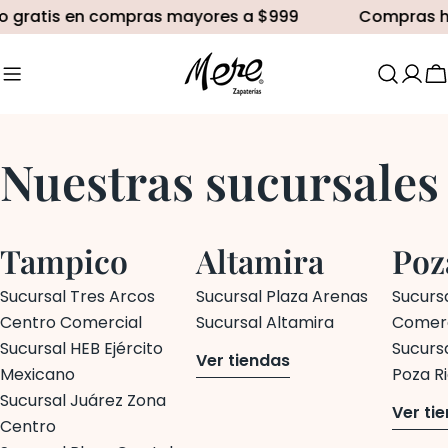
saltar
 gratis en compras mayores a $999
Compras has
al
contenido
C
Nuestras sucursales
Tampico
Altamira
Poz
Sucursal Tres Arcos
Sucursal Plaza Arenas
Sucurs
Centro Comercial
Sucursal Altamira
Comerc
Sucursal HEB Ejército
Sucurs
Ver tiendas
Mexicano
Poza R
Sucursal Juárez Zona
Ver ti
Centro