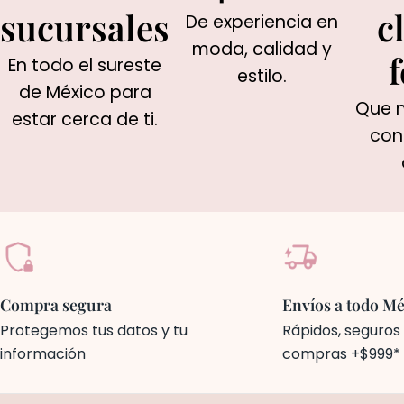
sucursales
c
De experiencia en
moda, calidad y
f
En todo el sureste
estilo.
de México para
Que n
estar cerca de ti.
con
Compra segura
Envíos a todo Mé
Protegemos tus datos y tu
Rápidos, seguros 
información
compras +$999*