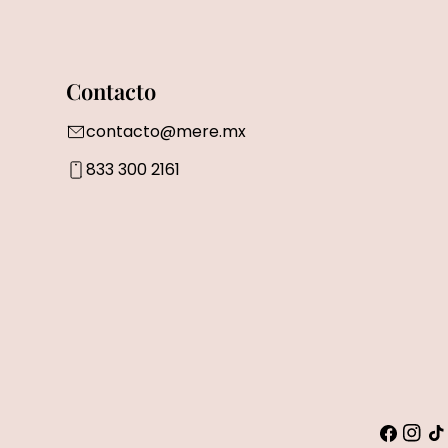
Contacto
contacto@mere.mx
833 300 2161
Faceboo
Insta
Tik