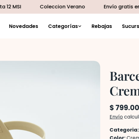
MSI
Coleccion Verano
Envío gratis en co
Novedades
Categorías
Rebajas
Sucurs
Barce
Cre
Precio
$ 799.0
regular
Envío
calcul
Categoria
Color:
Cre