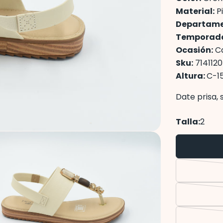
Material:
Pi
Departame
Temporad
Ocasión:
Ca
Sku:
7141120
Altura:
C-1
Date prisa,
Talla:
2
edios 2 en modal