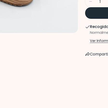
Disminu
Recogida
Normalmen
Ver Infor
Comparti