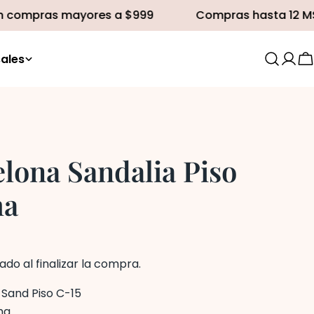
mpras mayores a $999
Compras hasta 12 MSI
ales
C
lona Sandalia Piso
ma
0
ado al finalizar la compra.
:
Sand Piso C-15
ma