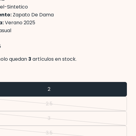
el-Sintetico
nto:
Zapato De Dama
a:
Verano 2025
sual
5
 solo quedan
3
artículos en stock.
Hacer una pregunta
2
Su
nombre
2.5
Variante
Tu
agotada
correo
3
Variante
o
electrónico
Comparte este producto
Su
agotada
no
3.5
teléfono
Copiar