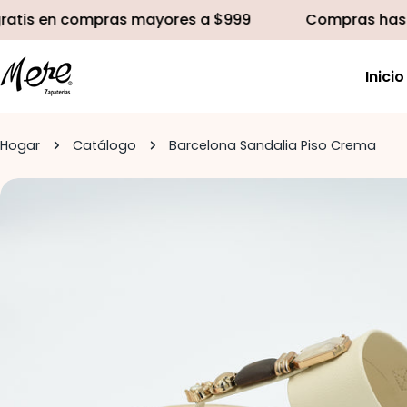
saltar
s en compras mayores a $999
Compras hasta 12 
al
contenido
Inicio
Hogar
Catálogo
Barcelona Sandalia Piso Crema
Saltar
a
información
del
producto