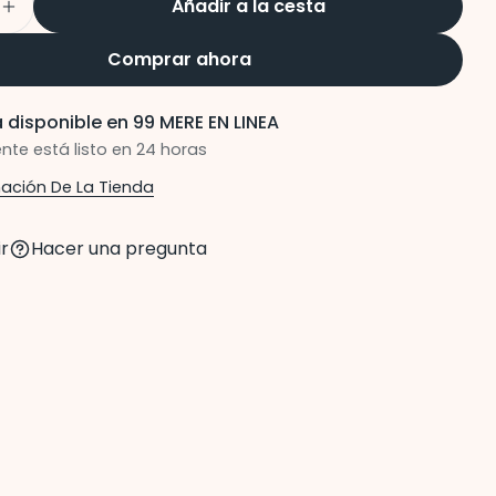
Añadir a la cesta
ir cantidad para Barcelona Sandalia Piso Crem
Aumentar cantidad para Barcelona Sandalia P
Comprar ahora
 disponible en
99 MERE EN LINEA
te está listo en 24 horas
mación De La Tienda
r
Hacer una pregunta