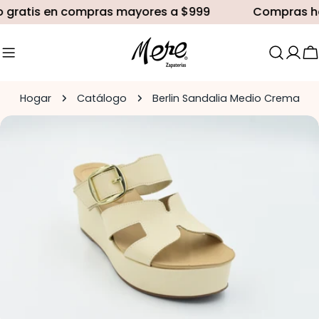
saltar
 gratis en compras mayores a $999
Compras has
al
contenido
C
Hogar
Catálogo
Berlin Sandalia Medio Crema
Saltar
a
información
del
producto
Abrir medios 0 en modal