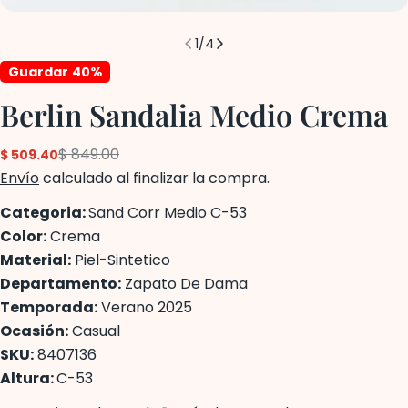
1
/
4
Guardar
40%
Berlin Sandalia Medio Crema
$ 849.00
$ 509.40
Precio
Precio
de
regular
Envío
calculado al finalizar la compra.
venta
Categoria:
Sand Corr Medio C-53
Color:
Crema
Material:
Piel-Sintetico
Departamento:
Zapato De Dama
Temporada:
Verano 2025
Ocasión:
Casual
SKU:
8407136
Altura:
C-53