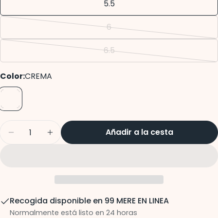
5.5
Enviar pregunta
6
Variante
agotada
6.5
Variante
o
agotada
no
Color:
CREMA
o
disponible
no
disponible
Cantidad
Añadir a la cesta
Disminuir cantidad para Berlin Sandalia Med
Aumentar cantidad para Berlin Sand
Recogida disponible en
99 MERE EN LINEA
Normalmente está listo en 24 horas