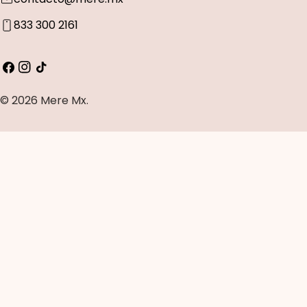
833 300 2161
Facebook
Instagram
Tik
Tok
© 2026
Mere Mx
.