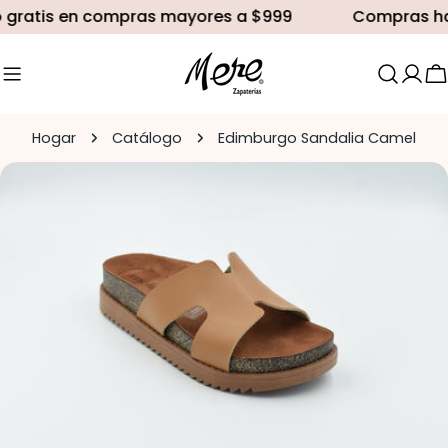
saltar
gratis en compras mayores a $999
Compras hast
al
contenido
C
Hogar
Catálogo
Edimburgo Sandalia Camel
Saltar
a
información
del
producto
Abrir medios 0 en modal