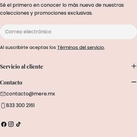
Sé el primero en conocer lo más nuevo de nuestras
colecciones y promociones exclusivas.
Correo
electrónico
Al suscribirte aceptas los
Términos del servicio
.
Servicio al cliente
Contacto
contacto@mere.mx
833 300 2161
Facebook
Instagram
Tik
Tok