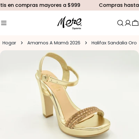
saltar
tis en compras mayores a $999
Compras hasta 1
al
contenido
C
Hogar
Amamos A Mamá 2026
Halifax Sandalia Oro
Saltar
a
información
del
producto
Abrir medios 0 en modal