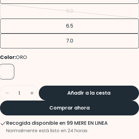
o
Enviar pregunta
no
6.0
Variante
disponible
agotada
6.5
o
no
7.0
disponible
Color:
ORO
Cantidad
Añadir a la cesta
Disminuir cantidad para Halifax Sandalia Oro
Aumentar cantidad para Halifax San
Comprar ahora
Recogida disponible en
99 MERE EN LINEA
Normalmente está listo en 24 horas