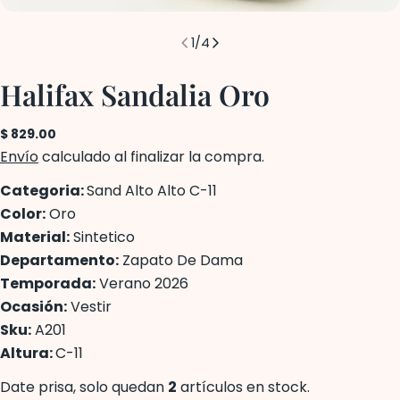
1
/
4
Halifax Sandalia Oro
Precio
$ 829.00
regular
Envío
calculado al finalizar la compra.
Categoria:
Sand Alto Alto C-11
Color:
Oro
Material:
Sintetico
Departamento:
Zapato De Dama
Temporada:
Verano 2026
Ocasión:
Vestir
Sku:
A201
Altura:
C-11
Date prisa, solo quedan
2
artículos en stock.